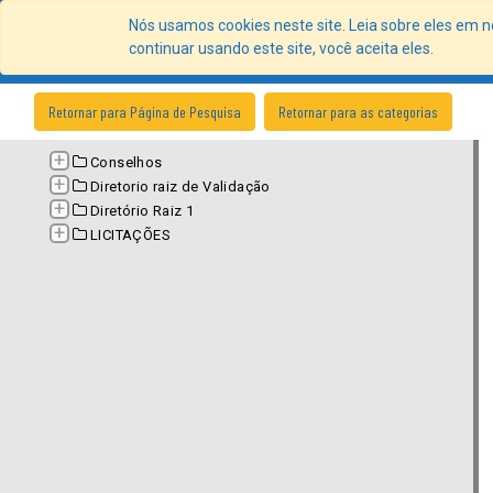
Nós usamos cookies neste site. Leia sobre eles em n
Portal 
continuar usando este site, você aceita eles.
Retornar para Página de Pesquisa
Retornar para as categorias
+
Conselhos
+
Diretorio raiz de Validação
+
Diretório Raiz 1
+
LICITAÇÕES