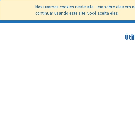
Nós usamos cookies neste site. Leia sobre eles em n
Portal 
continuar usando este site, você aceita eles.
Úti