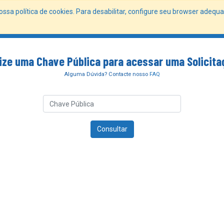
ossa política de cookies. Para desabilitar, configure seu browser adeq
da Cidade
Fale Direto
Ouvidoria
Documentos
Serviços Eletrônicos
Suporte Onl
lize uma Chave Pública para acessar uma Solicita
Alguma Dúvida? Contacte nosso
FAQ
Consultar